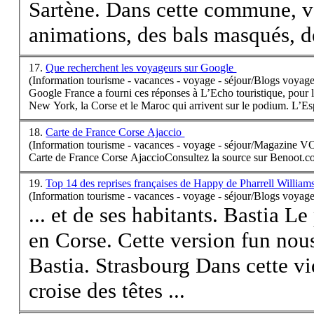
Sartène. Dans cette commune, vo
animations, des bals masqués, de
17.
Que recherchent les voyageurs sur Google
(Information tourisme - vacances - voyage - séjour/Blogs voyage
Google France a fourni ces réponses à L’Echo touristique, pour le
New York, la
Corse
et le Maroc qui arrivent sur le podium. L’Es
18.
Carte de France Corse Ajaccio
(Information tourisme - vacances - voyage - séjour/Magazine 
Carte de France
Corse
AjaccioConsultez la source sur Benoot.c
19.
Top 14 des reprises françaises de Happy de Pharrell William
(Information tourisme - vacances - voyage - séjour/Blogs voyage
... et de ses habitants. Bastia 
en
Corse
. Cette version fun nou
Bastia. Strasbourg Dans cette v
croise des têtes ...