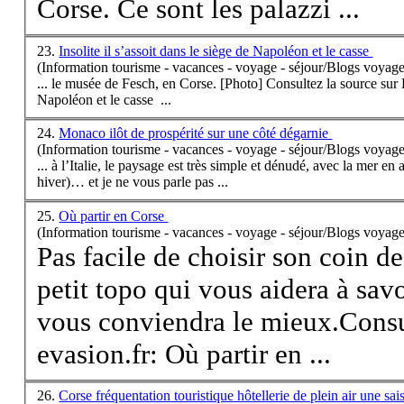
Corse
. Ce sont les palazzi ...
23.
Insolite il s’assoit dans le siège de Napoléon et le casse
(Information tourisme - vacances - voyage - séjour/Blogs voyage
... le musée de Fesch, en
Corse
. [Photo] Consultez la source sur B
Napoléon et le casse ...
24.
Monaco ilôt de prospérité sur une côté dégarnie
(Information tourisme - vacances - voyage - séjour/Blogs voyage
... à l’Italie, le paysage est très simple et dénudé, avec la mer en 
hiver)… et je ne vous parle pas ...
25.
Où partir en Corse
(Information tourisme - vacances - voyage - séjour/Blogs voyage
Pas facile de choisir son coin d
petit topo qui vous aidera à savo
vous conviendra le mieux.Consu
evasion.fr: Où partir en ...
26.
Corse fréquentation touristique hôtellerie de plein air une s