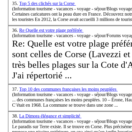
35.
Top 5 des clichés sur la Corse
(Information tourisme - vacances - voyage - séjour/Blogs voyage
Certaines caricatures ont la peau dure en France. Découvrez notr
les touristes En 2012, la
Corse
avait accueilli 3 millions de tourist
36.
Re Quelle est votre plage préférée
(Information tourisme - vacances - voyage - séjour/Forums voya
Re: Quelle est votre plage préf
sont celles de
Corse
(Lavezzi et 
très belles plages sur la Cote d'
J'ai répertorié ...
37.
Top 10 des communes françaises les moins peuplées
(Information tourisme - vacances - voyage - séjour/Blogs voyage
... des communes françaises les moins peuplées. 10 – Érone, Ha
C’était en 1968. La commune se trouve dans une zone ...
38.
La Dimora élégance et simplicité
(Information tourisme - vacances - voyage - séjour/Blogs voyage
Le paradis sur Terre existe. Il se trouve en
Corse
. Plus précisém
propose une piscine extérieure, un spa ainsi qu’un jardin luxuriant