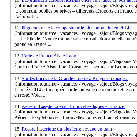
(Information tourisme - vacances - voyage - séjour/Blogs voyag
... commun, publics ou privés – différents aéroports en
France
e
l’aéroport ...
11.
liligocom reste le comparateur le plus populaire en 2014
(Information tourisme - vacances - voyage - séjour/Blogs voyag
... Le Site de l’Année est une vaste consultation annuelle auprè
public en
France
...
12.
Carte de France Aisne Laon
(Information tourisme - vacances - voyage - séjour/Magazine
Carte de
France
Aisne LaonConsultez la source sur Benoot.co
13.
Sur les traces de la Grande Guerre à Bruges en images
(Information tourisme - vacances - voyage - séjour/Blogs voyag
L’année 2014 est marquée par le tourisme de mémoire et les c
en reste. Voici ...
14.
Aérien - EasyJet ouvre 11 nouvelles lignes en France
(Information tourisme - vacances - voyage - séjour/Magazine
Aérien - EasyJet ouvre 11 nouvelles lignes en
France
Consultez 
15.
Record historique du plus long voyage en train
(Information tourisme - vacances - voyage - séjour/Blogs voyag