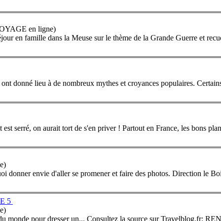
 VOYAGE en ligne)
jour en famille dans la Meuse sur le thème de la Grande Guerre et recueil
nt donné lieu à de nombreux mythes et croyances populaires. Certains li
st serré, on aurait tort de s'en priver ! Partout en
France
, les bons plan
e)
oi donner envie d'aller se promener et faire des photos. Direction le B
E 5
e)
e sur Travelblog.fr: RENDEZ-VOUS SAMEDI 18 OCTOBRE