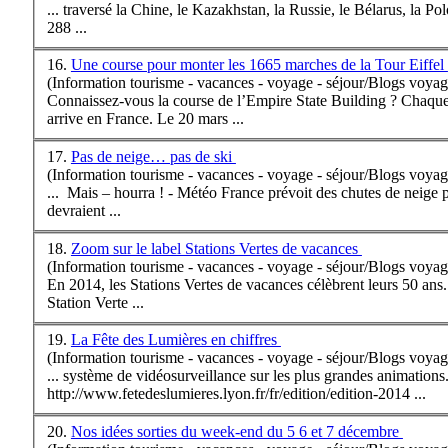
... traversé la Chine, le Kazakhstan, la Russie, le Bélarus, la P
288 ...
16.
Une course pour monter les 1665 marches de la Tour Eiffel
(Information tourisme - vacances - voyage - séjour/Blogs voyag
Connaissez-vous la course de l’Empire State Building ? Chaque 
arrive en
France
. Le 20 mars ...
17.
Pas de neige… pas de ski
(Information tourisme - vacances - voyage - séjour/Blogs voyag
... Mais – hourra ! - Météo
France
prévoit des chutes de neige p
devraient ...
18.
Zoom sur le label Stations Vertes de vacances
(Information tourisme - vacances - voyage - séjour/Blogs voyag
En 2014, les Stations Vertes de vacances célèbrent leurs 50 ans.
Station Verte ...
19.
La Fête des Lumières en chiffres
(Information tourisme - vacances - voyage - séjour/Blogs voyag
... système de vidéosurveillance sur les plus grandes animations.
http://www.fetedeslumieres.lyon.fr/fr/edition/edition-2014 ...
20.
Nos idées sorties du week-end du 5 6 et 7 décembre