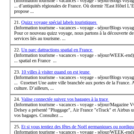
(Information tourisme - vacances - voyage - séjour/Blogs voyag
... d’antiquités régionales de
France
. Où dormir ?East Hôtel L’E
propose ...
21.
Quizz voyage spécial labels touristiques
(Information tourisme - vacances - voyage - séjour/Blogs voyag
Pour ce nouveau quizz voyage, nous partons à la découverte des
services liés au tourisme. ...
22.
Un parc dattractions spatial en France
(Information tourisme - vacances - voyage - séjour/WEEK-end)
... spatial en
France
...
23.
10 villes à visiter quand on est jeune
(Information tourisme - vacances - voyage - séjour/Blogs voyag
... ©zoetnet Une autre ville branchée aux portes de la
France
. 
culture. D’ailleurs, ...
24.
Valise connectée suivez vos bagages à la trace
(Information tourisme - vacances - voyage - séjour/Magazine
Delsey a présenté "Pluggage", Air
France
"eTrack" et Airbus un
vos bagages. Consultez ...
25.
Et si vous tentiez des fêtes de Noël germaniques ou nordiq
(Information tourisme - vacances - voyage - séjour/WEEK-end)