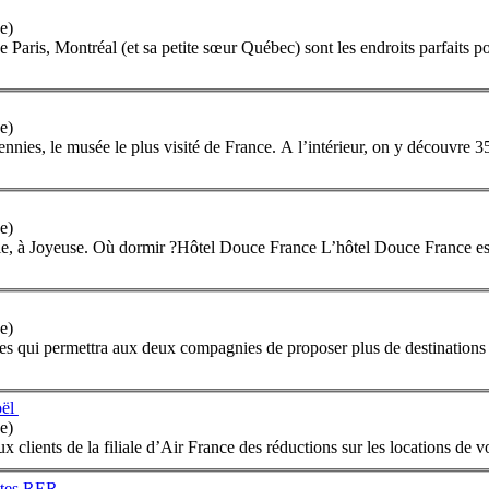
e)
 Paris, Montréal (et sa petite sœur Québec) sont les endroits parfaits p
e)
nnies, le musée le plus visité de
France
. A l’intérieur, on y découvre 
e)
aie, à Joyeuse. Où dormir ?Hôtel Douce
France
L’hôtel Douce
France
es
e)
es qui permettra aux deux compagnies de proposer plus de destinations 
oël
e)
 clients de la filiale d’Air
France
des réductions sur les locations de vo
avettes RER…