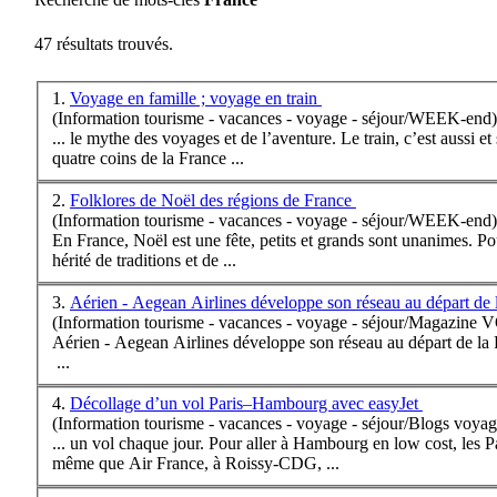
47 résultats trouvés.
1.
Voyage en famille ; voyage en train
(Information tourisme - vacances - voyage - séjour/WEEK-end)
... le mythe des voyages et de l’aventure. Le train, c’est auss
quatre coins de la
France
...
2.
Folklores de Noël des régions de France
(Information tourisme - vacances - voyage - séjour/WEEK-end)
En
France
, Noël est une fête, petits et grands sont unanimes. 
hérité de traditions et de ...
3.
Aérien - Aegean Airlines développe son réseau au départ de
(Information tourisme - vacances - voyage - séjour/Magazine
Aérien - Aegean Airlines développe son réseau au départ de la
...
4.
Décollage d’un vol Paris–Hambourg avec easyJet
(Information tourisme - vacances - voyage - séjour/Blogs voyag
... un vol chaque jour. Pour aller à Hambourg en low cost, les 
même que Air
France
, à Roissy-CDG, ...