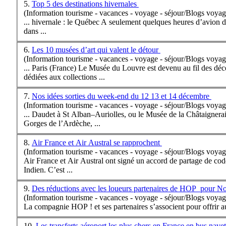
5.
Top 5 des destinations hivernales
(Information tourisme - vacances - voyage - séjour/Blogs voyag
... hivernale : le Québec A seulement quelques heures d’avion de
dans ...
6.
Les 10 musées d’art qui valent le détour
(Information tourisme - vacances - voyage - séjour/Blogs voyag
... Paris (
France
) Le Musée du Louvre est devenu au fil des déce
dédiées aux collections ...
7.
Nos idées sorties du week-end du 12 13 et 14 décembre
(Information tourisme - vacances - voyage - séjour/Blogs voyag
... Daudet à St Alban–Auriolles, ou le Musée de la Châtaigner
Gorges de l’Ardèche, ...
8.
Air France et Air Austral se rapprochent
(Information tourisme - vacances - voyage - séjour/Blogs voyag
Air
France
et Air Austral ont signé un accord de partage de cod
Indien. C’est ...
9.
Des réductions avec les loueurs partenaires de HOP pour N
(Information tourisme - vacances - voyage - séjour/Blogs voyag
La compagnie HOP ! et ses partenaires s’associent pour offrir aux
10.
Les transferts aéroport les plus chers en France en bus n