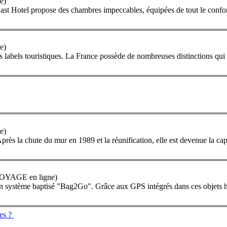
e)
ast Hotel propose des chambres impeccables, équipées de tout le conf
e)
 labels touristiques. La
France
possède de nombreuses distinctions qui p
e)
Après la chute du mur en 1989 et la réunification, elle est devenue la cap
 VOYAGE en ligne)
 système baptisé "Bag2Go". Grâce aux GPS intégrés dans ces objets hi
ues ?