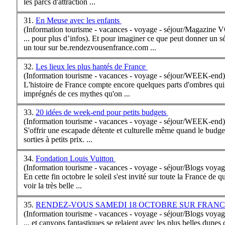
les parcs d'attraction ...
31.
En Meuse avec les enfants
(Information tourisme - vacances - voyage - séjour/Magazine
... pour plus d’infos). Et pour imaginer ce que peut donner un sé
un tour sur be.rendezvousen
france
.com ...
32.
Les lieux les plus hantés de France
(Information tourisme - vacances - voyage - séjour/WEEK-end)
L'histoire de
France
compte encore quelques parts d'ombres qui o
imprégnés de ces mythes qu'on ...
33.
20 idées de week-end pour petits budgets
(Information tourisme - vacances - voyage - séjour/WEEK-end)
S'offrir une escapade détente et culturelle même quand le budget e
sorties à petits prix. ...
34.
Fondation Louis Vuitton
(Information tourisme - vacances - voyage - séjour/Blogs voyag
En cette fin octobre le soleil s'est invité sur toute la
France
de qu
voir la très belle ...
35.
RENDEZ-VOUS SAMEDI 18 OCTOBRE SUR FRANC
(Information tourisme - vacances - voyage - séjour/Blogs voyag
... et canyons fantastiques se relaient avec les plus belles dunes du monde pour dresser un... Consultez la sourc