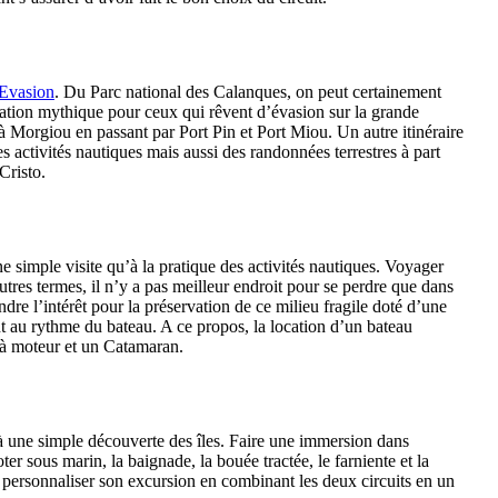
 Evasion
. Du Parc national des Calanques, on peut certainement
ination mythique pour ceux qui rêvent d’évasion sur la grande
à Morgiou en passant par Port Pin et Port Miou. Un autre itinéraire
es activités nautiques mais aussi des randonnées terrestres à part
Cristo.
ne simple visite qu’à la pratique des activités nautiques. Voyager
tres termes, il n’y a pas meilleur endroit pour se perdre que dans
ndre l’intérêt pour la préservation de ce milieu fragile doté d’une
 au rythme du bateau. A ce propos, la location d’un bateau
 à moteur et un Catamaran.
qu’à une simple découverte des îles. Faire une immersion dans
r sous marin, la baignade, la bouée tractée, le farniente et la
our personnaliser son excursion en combinant les deux circuits en un