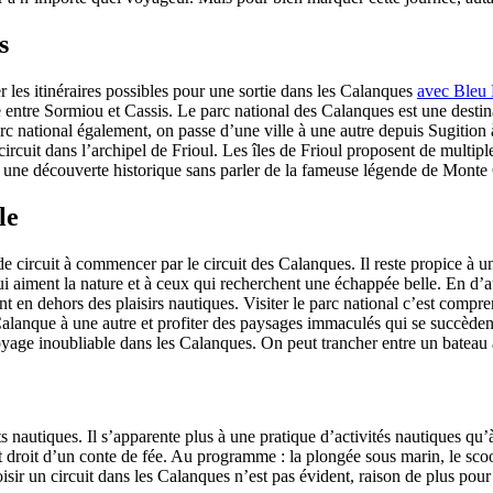
s
er les itinéraires possibles pour une sortie dans les Calanques
avec Bleu
le entre Sormiou et Cassis. Le parc national des Calanques est une dest
rc national également, on passe d’une ville à une autre depuis Sugition 
circuit dans l’archipel de Frioul. Les îles de Frioul proposent de multipl
 à une découverte historique sans parler de la fameuse légende de Monte 
le
de circuit à commencer par le circuit des Calanques. Il reste propice à u
 aiment la nature et à ceux qui recherchent une échappée belle. En d’au
nt en dehors des plaisirs nautiques. Visiter le parc national c’est compre
lanque à une autre et profiter des paysages immaculés qui se succèdent
yage inoubliable dans les Calanques. On peut trancher entre un bateau
orts nautiques. Il s’apparente plus à une pratique d’activités nautiques 
droit d’un conte de fée. Au programme : la plongée sous marin, le scoote
 choisir un circuit dans les Calanques n’est pas évident, raison de plus p