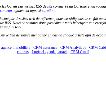
les fournis par les flux RSS de site consacrés au tourisme et au voyage.
contenu
, également appellé
curation
.
 effectué par des sites web de référence; nous ne rédigeons de ce fait au
lux RSS. Nous ne sommes donc pas éditeur mais hébergeur et n'exerçons 
ns les flux RSS.
r sur le lien de source mentionné en bas de chaque article afin de découv
agence immobilière
-
CRM assurance
-
CRM Analytique
-
CRM Cabin
contrats
-
Logiciel agenda partagé
-
CRM Gmail