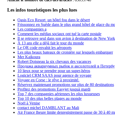
Les infos touristiques les plus lues
Oasis Eco Resort un hôtel fou dans le désert
Frissonnez en Suède dans le plus grand hôtel de glace du m
Les compagnies a
Comment les médias sociaux ont tué la carte postale
Il se retrouve seul dans son avion à destination de New York
À 13 ans elle a déjà fait le tour du monde
Le QR code envahit les aéroports
Les plus beaux bateaux de croisière sur lesquels embarquer
Mer Kaikoura
Robert Doisneau la six chevaux des vacances
Продажа аквариумных рыбок и аксолотолей в Петербу
10 lieux pour se prendre pour un super-héros
Logiciel CRM SAAS pour agence de voyage
Voyage en Corse : le rêve à proximité.
Réservez maintenant promotions sur plus de 80 destinations
Profitez des promotions Easyjet jusquà mardi
Top 7 des compagnies aériennes les plus luxueuses
Top 10 des plus belles plages au monde
Noël à Venise
contact michel DAMBLANT au Mali
Air France lheure limite denregistrement passe de 30 à 40 m