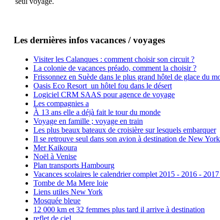
seul voyage.
Les dernières infos vacances / voyages
Visiter les Calanques : comment choisir son circuit ?
La colonie de vacances préado, comment la choisir ?
Frissonnez en Suède dans le plus grand hôtel de glace du m
Oasis Eco Resort un hôtel fou dans le désert
Logiciel CRM SAAS pour agence de voyage
Les compagnies a
À 13 ans elle a déjà fait le tour du monde
Voyage en famille ; voyage en train
Les plus beaux bateaux de croisière sur lesquels embarquer
Il se retrouve seul dans son avion à destination de New York
Mer Kaikoura
Noël à Venise
Plan transports Hambourg
Vacances scolaires le calendrier complet 2015 - 2016 - 2017
Tombe de Ma Mere loie
Liens utiles New York
Mosquée bleue
12 000 km et 32 femmes plus tard il arrive à destination
reflet de ciel