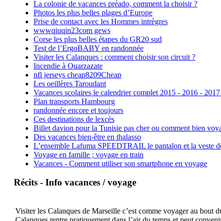
La colonie de vacances préado, comment la choisir ?
Photos les plus belles plages d’Europe
Prise de contact avec les Hommes intrègres
wwwqiuqin23com gews
Corse les plus belles étapes du GR20 sud
Test de l’ErgoBABY en randonnée
Visiter les Calanques : comment choisir son circuit ?
Incendie à Ouarzazate
nfl jerseys cheap8209Cheap
Les oeillères Taroudant
Vacances scolaires le calendrier complet 2015 - 2016 - 2017
Plan transports Hambourg
randonnée encore et toujours
Ces destinations de lexcès
Billet davion pour la Tunisie pas cher ou comment bien voya
Des vacances bien-être en thalasso
L’ensemble Lafuma SPEEDTRAIL le pantalon et la veste de tr
Voyage en famille ; voyage en train
Vacances - Comment utiliser son smartphone en voyage
Récits - Info vacances / voyage
Visiter les Calanques de Marseille c’est comme voyager au bout du 
Calanques rentre pratiquement dans l’air du temps et peut convenir