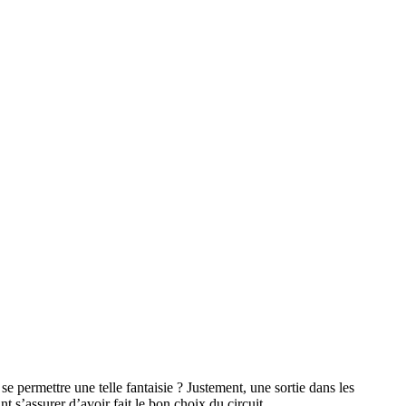
permettre une telle fantaisie ? Justement, une sortie dans les
 s’assurer d’avoir fait le bon choix du circuit.