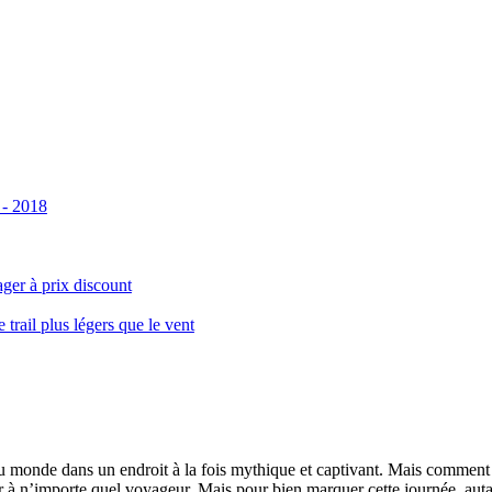
 - 2018
ger à prix discount
ail plus légers que le vent
monde dans un endroit à la fois mythique et captivant. Mais comment se 
 à n’importe quel voyageur. Mais pour bien marquer cette journée, autant