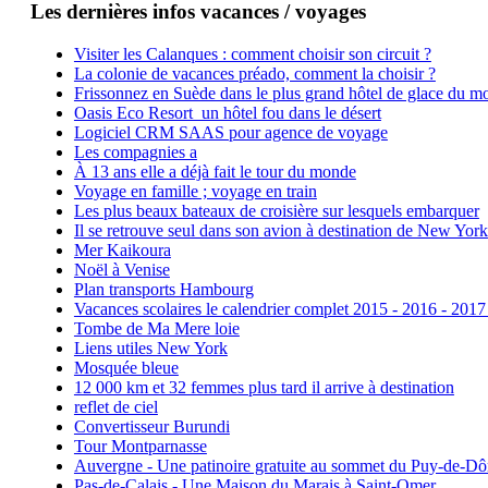
Les dernières infos vacances / voyages
Visiter les Calanques : comment choisir son circuit ?
La colonie de vacances préado, comment la choisir ?
Frissonnez en Suède dans le plus grand hôtel de glace du m
Oasis Eco Resort un hôtel fou dans le désert
Logiciel CRM SAAS pour agence de voyage
Les compagnies a
À 13 ans elle a déjà fait le tour du monde
Voyage en famille ; voyage en train
Les plus beaux bateaux de croisière sur lesquels embarquer
Il se retrouve seul dans son avion à destination de New York
Mer Kaikoura
Noël à Venise
Plan transports Hambourg
Vacances scolaires le calendrier complet 2015 - 2016 - 2017
Tombe de Ma Mere loie
Liens utiles New York
Mosquée bleue
12 000 km et 32 femmes plus tard il arrive à destination
reflet de ciel
Convertisseur Burundi
Tour Montparnasse
Auvergne - Une patinoire gratuite au sommet du Puy-de-D
Pas-de-Calais - Une Maison du Marais à Saint-Omer