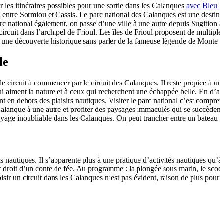
er les itinéraires possibles pour une sortie dans les Calanques
avec Bleu
le entre Sormiou et Cassis. Le parc national des Calanques est une dest
rc national également, on passe d’une ville à une autre depuis Sugition 
circuit dans l’archipel de Frioul. Les îles de Frioul proposent de multipl
 à une découverte historique sans parler de la fameuse légende de Monte 
le
de circuit à commencer par le circuit des Calanques. Il reste propice à u
 aiment la nature et à ceux qui recherchent une échappée belle. En d’au
nt en dehors des plaisirs nautiques. Visiter le parc national c’est compre
lanque à une autre et profiter des paysages immaculés qui se succèdent
yage inoubliable dans les Calanques. On peut trancher entre un bateau
orts nautiques. Il s’apparente plus à une pratique d’activités nautiques 
droit d’un conte de fée. Au programme : la plongée sous marin, le scoote
 choisir un circuit dans les Calanques n’est pas évident, raison de plus p