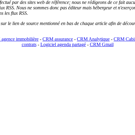
 effectué par des sites web de référence; nous ne rédigeons de ce fait au
lux RSS. Nous ne sommes donc pas éditeur mais hébergeur et n'exerçons 
ns les flux RSS.
r sur le lien de source mentionné en bas de chaque article afin de découv
agence immobilière
-
CRM assurance
-
CRM Analytique
-
CRM Cabin
contrats
-
Logiciel agenda partagé
-
CRM Gmail