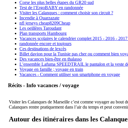
Corse les plus belles étapes du GR20 sud
Test de l’ErgoBABY en randonnée
Visiter les Calanques : comment choisir son circuit ?
Incendie à Ouarzazate
nfl jerseys cheap8209Cheap
Les oeillères Taroudant
Plan transports Hambourg
Vacances scolaires le calendrier complet 2015 - 2016 - 2017
randonnée encore et toujours
Ces destinations de lexcès
Billet davion pour la Tunisie pas cher ou comment bien voya
Des vacances bien-être en thalasso
L’ensemble Lafuma SPEEDTRAIL le pantalon et la veste de tr
Voyage en famille ; voyage en train
Vacances - Comment utiliser son smartphone en voyage
Récits - Info vacances / voyage
Visiter les Calanques de Marseille c’est comme voyager au bout du 
Calanques rentre pratiquement dans l’air du temps et peut convenir
Autour des itinéraires dans les Calanque