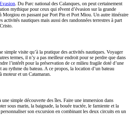
 Evasion
. Du Parc national des Calanques, on peut certainement
ination mythique pour ceux qui rêvent d’évasion sur la grande
à Morgiou en passant par Port Pin et Port Miou. Un autre itinéraire
es activités nautiques mais aussi des randonnées terrestres à part
Cristo.
ne simple visite qu’à la pratique des activités nautiques. Voyager
tres termes, il n’y a pas meilleur endroit pour se perdre que dans
ndre l’intérêt pour la préservation de ce milieu fragile doté d’une
 au rythme du bateau. A ce propos, la location d’un bateau
 à moteur et un Catamaran.
qu’à une simple découverte des îles. Faire une immersion dans
r sous marin, la baignade, la bouée tractée, le farniente et la
our personnaliser son excursion en combinant les deux circuits en un