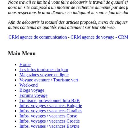
Notre travail se limite à vous faire découvrir le travail de qualité
donc un site composé d'un moteur de recherche alimenté par des f
nous respectons le droit d'auteur en indiquant la source fournie da
Afin de découvrir la totalité des articles proposés, merci de clique
autres contenus de qualités vous attendent sur leur site web.
CRM agence de communication
-
CRM agence de voyage
-
CRM 
Main Menu
Home
Les infos tourismes du jour
Magazines voyage en ligne
Voyage aventure / Tourisme vert
Week-end
Blogs voyage
Forums voyage
Tourisme professionnel Info B2B
Infos. voyages / vacances Bulgarie
Infos. voyages / vacances Caraïbes
Infos. voyages / vacances Corse
Infos. voyages / vacances Croatie
Infos. voyages / vacances Egypte