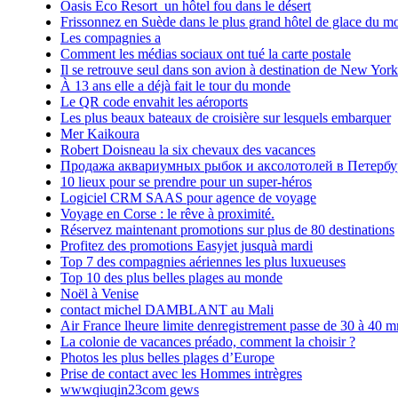
Oasis Eco Resort un hôtel fou dans le désert
Frissonnez en Suède dans le plus grand hôtel de glace du m
Les compagnies a
Comment les médias sociaux ont tué la carte postale
Il se retrouve seul dans son avion à destination de New York
À 13 ans elle a déjà fait le tour du monde
Le QR code envahit les aéroports
Les plus beaux bateaux de croisière sur lesquels embarquer
Mer Kaikoura
Robert Doisneau la six chevaux des vacances
Продажа аквариумных рыбок и аксолотолей в Петербу
10 lieux pour se prendre pour un super-héros
Logiciel CRM SAAS pour agence de voyage
Voyage en Corse : le rêve à proximité.
Réservez maintenant promotions sur plus de 80 destinations
Profitez des promotions Easyjet jusquà mardi
Top 7 des compagnies aériennes les plus luxueuses
Top 10 des plus belles plages au monde
Noël à Venise
contact michel DAMBLANT au Mali
Air France lheure limite denregistrement passe de 30 à 40 m
La colonie de vacances préado, comment la choisir ?
Photos les plus belles plages d’Europe
Prise de contact avec les Hommes intrègres
wwwqiuqin23com gews