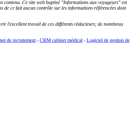
cun contenu. Ce site web baptisé "
Informations aux voyageurs
" est
de ce fait aucun contrôle sur les informations référencées dont
rir l'excellent travail de ces différents rédacteurs; de nombreux
et de recrutement
-
CRM cabinet médical
-
Logiciel de gestion de