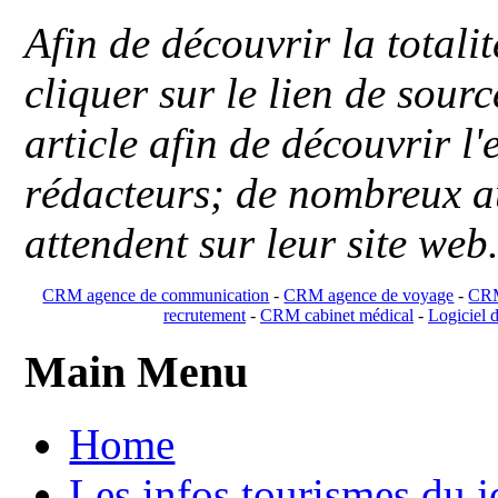
Afin de découvrir la totali
cliquer sur le lien de sou
article afin de découvrir l'
rédacteurs; de nombreux au
attendent sur leur site web
CRM agence de communication
-
CRM agence de voyage
-
CRM
recrutement
-
CRM cabinet médical
-
Logiciel d
Main Menu
Home
Les infos tourismes du j