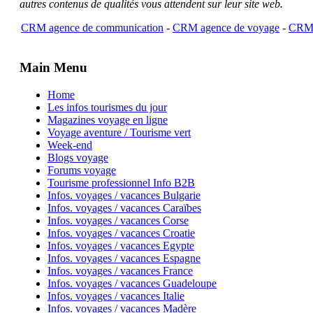
autres contenus de qualités vous attendent sur leur site web.
CRM agence de communication
-
CRM agence de voyage
-
CRM 
Main Menu
Home
Les infos tourismes du jour
Magazines voyage en ligne
Voyage aventure / Tourisme vert
Week-end
Blogs voyage
Forums voyage
Tourisme professionnel Info B2B
Infos. voyages / vacances Bulgarie
Infos. voyages / vacances Caraïbes
Infos. voyages / vacances Corse
Infos. voyages / vacances Croatie
Infos. voyages / vacances Egypte
Infos. voyages / vacances Espagne
Infos. voyages / vacances France
Infos. voyages / vacances Guadeloupe
Infos. voyages / vacances Italie
Infos. voyages / vacances Madère