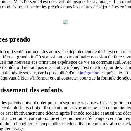
cances. Mais l’essentiel est de savoir débusquer les avantages. La col
t motivés pour inscrire les préados dans les centres de séjour. Les enfant
ces préado
ion qui se démarquent des autres. Ce déploiement de désir est concrétisé
ffler au grand air. C’est aussi une extraordinaire occasion de faire vivre
l tout à fait nouveau et s’offrir une expérience de vie en communauté. Ave
éalité qu’il ne faut pas nier tout de même, c’est que le séjour de vacan
t de mixité sociale, car la possibilité d'une
intégration
est présente. Et 
 équivaut à bien s’informer et qui contacter pour que la formule de séjou
uissement des enfants
les parents doivent opter pour un séjour de vacances. Cela signifie u
nce de plusieurs choix : il se peut que les vacances se passent au moment
s est effectivement une détente après l’année scolaire et aussi une déc
rend aux enfants leur autonomie et ces moments d’échange avec d’autres 
nduit à imaginer les temps utiles et éducatifs porteurs du vrai sens de l
apprentissage.