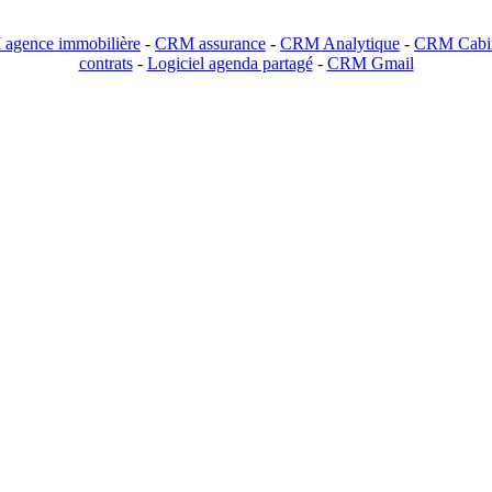
agence immobilière
-
CRM assurance
-
CRM Analytique
-
CRM Cabin
contrats
-
Logiciel agenda partagé
-
CRM Gmail