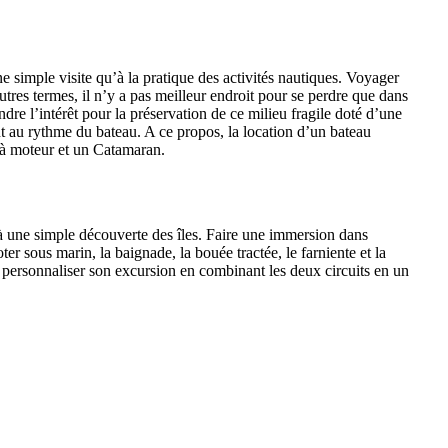
ne simple visite qu’à la pratique des activités nautiques. Voyager
tres termes, il n’y a pas meilleur endroit pour se perdre que dans
ndre l’intérêt pour la préservation de ce milieu fragile doté d’une
 au rythme du bateau. A ce propos, la location d’un bateau
 à moteur et un Catamaran.
qu’à une simple découverte des îles. Faire une immersion dans
r sous marin, la baignade, la bouée tractée, le farniente et la
our personnaliser son excursion en combinant les deux circuits en un