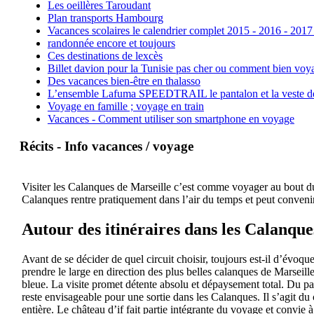
Les oeillères Taroudant
Plan transports Hambourg
Vacances scolaires le calendrier complet 2015 - 2016 - 2017
randonnée encore et toujours
Ces destinations de lexcès
Billet davion pour la Tunisie pas cher ou comment bien voya
Des vacances bien-être en thalasso
L’ensemble Lafuma SPEEDTRAIL le pantalon et la veste de tr
Voyage en famille ; voyage en train
Vacances - Comment utiliser son smartphone en voyage
Récits - Info vacances / voyage
Visiter les Calanques de Marseille c’est comme voyager au bout du 
Calanques rentre pratiquement dans l’air du temps et peut convenir
Autour des itinéraires dans les Calanque
Avant de se décider de quel circuit choisir, toujours est-il d’évoqu
prendre le large en direction des plus belles calanques de Marseil
bleue. La visite promet détente absolu et dépaysement total. Du pa
reste envisageable pour une sortie dans les Calanques. Il s’agit du 
entière. Le château d’if fait partie intégrante du voyage et convie