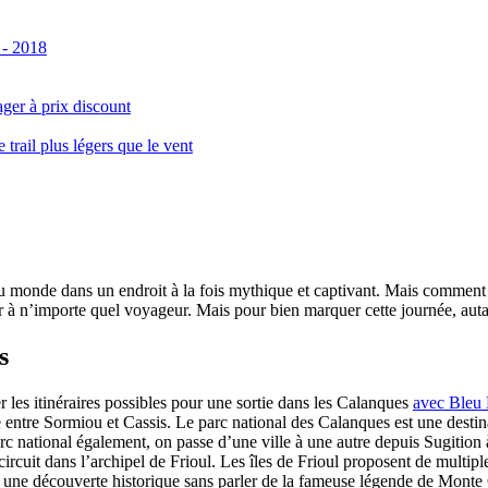
 - 2018
ger à prix discount
ail plus légers que le vent
monde dans un endroit à la fois mythique et captivant. Mais comment se 
 à n’importe quel voyageur. Mais pour bien marquer cette journée, autant
s
er les itinéraires possibles pour une sortie dans les Calanques
avec Bleu
le entre Sormiou et Cassis. Le parc national des Calanques est une dest
rc national également, on passe d’une ville à une autre depuis Sugition 
circuit dans l’archipel de Frioul. Les îles de Frioul proposent de multipl
 à une découverte historique sans parler de la fameuse légende de Monte 