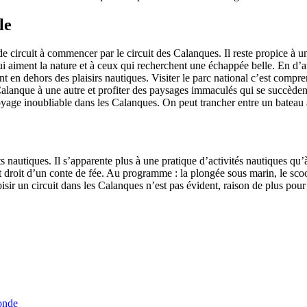
le
de circuit à commencer par le circuit des Calanques. Il reste propice à u
 aiment la nature et à ceux qui recherchent une échappée belle. En d’au
nt en dehors des plaisirs nautiques. Visiter le parc national c’est compre
lanque à une autre et profiter des paysages immaculés qui se succèdent
yage inoubliable dans les Calanques. On peut trancher entre un bateau
orts nautiques. Il s’apparente plus à une pratique d’activités nautiques 
droit d’un conte de fée. Au programme : la plongée sous marin, le scoote
 choisir un circuit dans les Calanques n’est pas évident, raison de plus p
onde