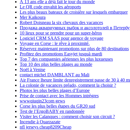
À 13 ans elle a déjà fait le tour du monde
Le QR code envahit les aéroports
Les plus beaux bateaux de croisière sur lesquels embarquer
Mer Kaikoura
Robert Doisneau la six chevaux des vacances
Продажа аквариумных рыбок и аксолотолей в Петербу
10 lieux pour se prendre pour un super-héros
Logiciel CRM SAAS pour agence de voyage
Voyage en Corse : le rêve à proximité.
Réservez maintenant promotions sur plus de 80 destinations
Profitez des promotions Easyjet jusquà mardi
Top 7 des compagnies aériennes les plus luxueuses
Top 10 des plus belles plages au monde
Noël à Venise
contact michel DAMBLANT au Mali
Air France lheure limite denregistrement passe de 30 à 40 m
La colonie de vacances préado, comment la choisir ?
Photos les plus belles plages d’Europe
Prise de contact avec les Hommes intrègres
wwwqiuqin23com gews
Corse les plus belles étapes du GR20 sud
Test de l’ErgoBABY en randonnée
Visiter les Calanques : comment choisir son circuit ?
Incendie à Ouarzazate
nfl jerseys cheap8209Cheap