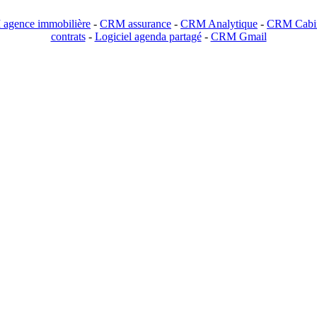
agence immobilière
-
CRM assurance
-
CRM Analytique
-
CRM Cabin
contrats
-
Logiciel agenda partagé
-
CRM Gmail