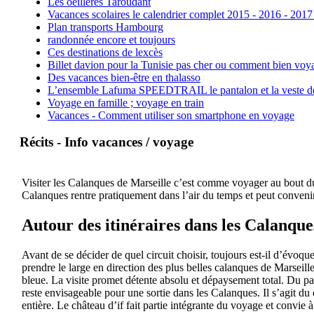
Les oeillères Taroudant
Vacances scolaires le calendrier complet 2015 - 2016 - 2017
Plan transports Hambourg
randonnée encore et toujours
Ces destinations de lexcès
Billet davion pour la Tunisie pas cher ou comment bien voya
Des vacances bien-être en thalasso
L’ensemble Lafuma SPEEDTRAIL le pantalon et la veste de tr
Voyage en famille ; voyage en train
Vacances - Comment utiliser son smartphone en voyage
Récits - Info vacances / voyage
Visiter les Calanques de Marseille c’est comme voyager au bout du 
Calanques rentre pratiquement dans l’air du temps et peut convenir
Autour des itinéraires dans les Calanque
Avant de se décider de quel circuit choisir, toujours est-il d’évoqu
prendre le large en direction des plus belles calanques de Marseil
bleue. La visite promet détente absolu et dépaysement total. Du pa
reste envisageable pour une sortie dans les Calanques. Il s’agit du 
entière. Le château d’if fait partie intégrante du voyage et convie