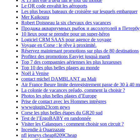
À 13 ans elle a déjà fait le tour du monde
Le QR code envahit les aéroports
Les plus beaux bateaux de croisière sur lesquels embarquer
Mer Kaikoura
Robert Doisneau la six chevaux des vacances
Продажа аквариумных рыбок и аксолотолей в Петербу
10 lieux pour se prendre pour un super-héros
Logiciel CRM SAAS pour agence de voyage
Voyage en Corse : le rêve à proximité.
Réservez maintenant promotions sur plus de 80 destinations
Profitez des promotions Easyjet jusquà mardi
Top 7 des compagnies aériennes les plus luxueuses
Top 10 des plus belles plages au monde
Noël à Venise
contact michel DAMBLANT au Mali
Air France lheure limite denregistrement passe de 30 à 40 m
La colonie de vacances préado, comment la choisir ?
Photos les plus belles plages d’Europe
Prise de contact avec les Hommes intrègres
wwwqiuqin23com gews
Corse les plus belles étapes du GR20 sud
Test de l’ErgoBABY en randonnée
Visiter les Calanques : comment choisir son circuit ?
Incendie à Ouarzazate
nfl jerseys cheap8209Cheap