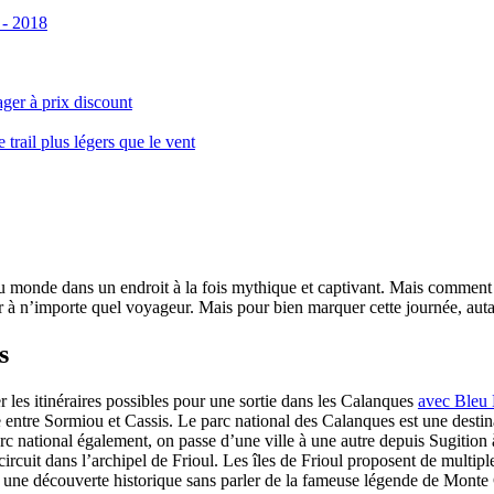
 - 2018
ger à prix discount
ail plus légers que le vent
monde dans un endroit à la fois mythique et captivant. Mais comment se 
 à n’importe quel voyageur. Mais pour bien marquer cette journée, autant
s
er les itinéraires possibles pour une sortie dans les Calanques
avec Bleu
le entre Sormiou et Cassis. Le parc national des Calanques est une dest
rc national également, on passe d’une ville à une autre depuis Sugition 
circuit dans l’archipel de Frioul. Les îles de Frioul proposent de multipl
 à une découverte historique sans parler de la fameuse légende de Monte 