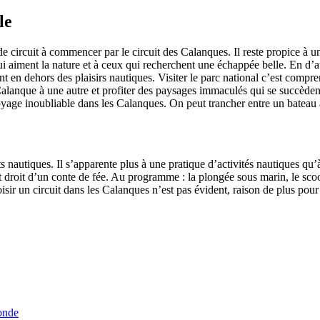
le
de circuit à commencer par le circuit des Calanques. Il reste propice à u
 aiment la nature et à ceux qui recherchent une échappée belle. En d’au
nt en dehors des plaisirs nautiques. Visiter le parc national c’est compre
lanque à une autre et profiter des paysages immaculés qui se succèdent
yage inoubliable dans les Calanques. On peut trancher entre un bateau
orts nautiques. Il s’apparente plus à une pratique d’activités nautiques 
droit d’un conte de fée. Au programme : la plongée sous marin, le scoote
 choisir un circuit dans les Calanques n’est pas évident, raison de plus p
onde