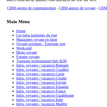
CRM agence de communication
-
CRM agence de voyage
-
CRM 
Main Menu
Home
Les infos tourismes du jour
Magazines voyage en ligne
Voyage aventure / Tourisme vert
Week-end
Blogs voyage
Forums voyage
Tourisme professionnel Info B2B
Infos. voyages / vacances Bulgarie
Infos. voyages / vacances Caraïbes
Infos. voyages / vacances Corse
Infos. voyages / vacances Croatie
Infos. voyages / vacances Egypte
Infos. voyages / vacances Espagne
Infos. voyages / vacances France
Infos. voyages / vacances Guadeloupe
Infos. voyages / vacances Italie
Infos. voyages / vacances Madère