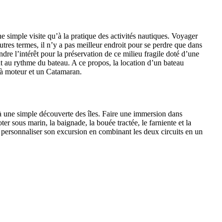
ne simple visite qu’à la pratique des activités nautiques. Voyager
tres termes, il n’y a pas meilleur endroit pour se perdre que dans
ndre l’intérêt pour la préservation de ce milieu fragile doté d’une
 au rythme du bateau. A ce propos, la location d’un bateau
 à moteur et un Catamaran.
qu’à une simple découverte des îles. Faire une immersion dans
r sous marin, la baignade, la bouée tractée, le farniente et la
our personnaliser son excursion en combinant les deux circuits en un