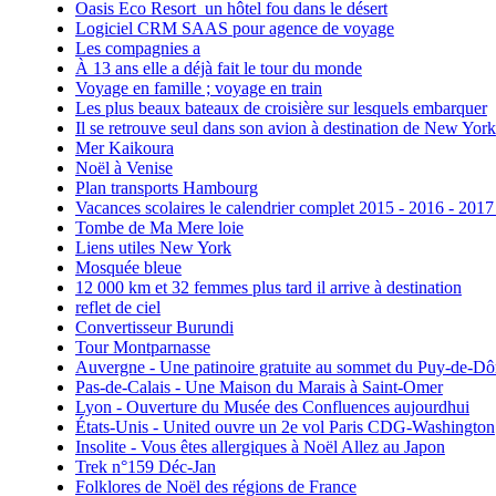
Oasis Eco Resort un hôtel fou dans le désert
Logiciel CRM SAAS pour agence de voyage
Les compagnies a
À 13 ans elle a déjà fait le tour du monde
Voyage en famille ; voyage en train
Les plus beaux bateaux de croisière sur lesquels embarquer
Il se retrouve seul dans son avion à destination de New York
Mer Kaikoura
Noël à Venise
Plan transports Hambourg
Vacances scolaires le calendrier complet 2015 - 2016 - 2017
Tombe de Ma Mere loie
Liens utiles New York
Mosquée bleue
12 000 km et 32 femmes plus tard il arrive à destination
reflet de ciel
Convertisseur Burundi
Tour Montparnasse
Auvergne - Une patinoire gratuite au sommet du Puy-de-D
Pas-de-Calais - Une Maison du Marais à Saint-Omer
Lyon - Ouverture du Musée des Confluences aujourdhui
États-Unis - United ouvre un 2e vol Paris CDG-Washington
Insolite - Vous êtes allergiques à Noël Allez au Japon
Trek n°159 Déc-Jan
Folklores de Noël des régions de France