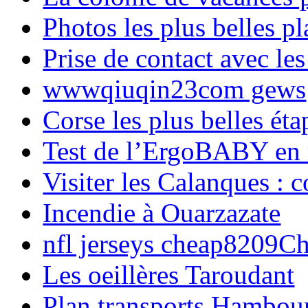
Photos les plus belles p
Prise de contact avec l
wwwqiuqin23com gews
Corse les plus belles é
Test de l’ErgoBABY en
Visiter les Calanques : 
Incendie à Ouarzazate
nfl jerseys cheap8209C
Les oeillères Taroudant
Plan transports Hambou