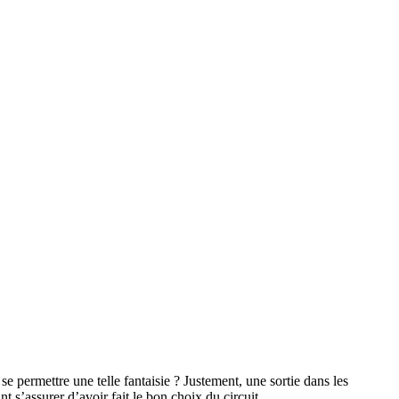
permettre une telle fantaisie ? Justement, une sortie dans les
 s’assurer d’avoir fait le bon choix du circuit.