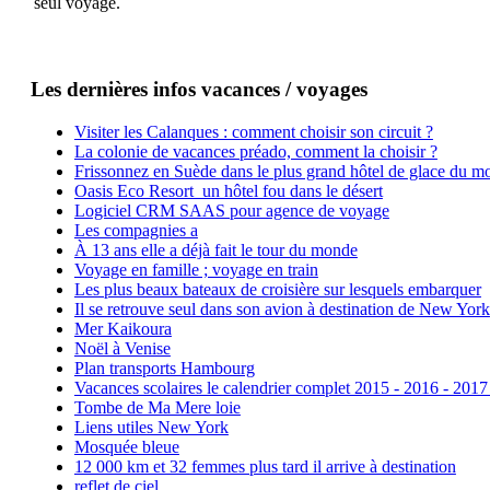
seul voyage.
Les dernières infos vacances / voyages
Visiter les Calanques : comment choisir son circuit ?
La colonie de vacances préado, comment la choisir ?
Frissonnez en Suède dans le plus grand hôtel de glace du m
Oasis Eco Resort un hôtel fou dans le désert
Logiciel CRM SAAS pour agence de voyage
Les compagnies a
À 13 ans elle a déjà fait le tour du monde
Voyage en famille ; voyage en train
Les plus beaux bateaux de croisière sur lesquels embarquer
Il se retrouve seul dans son avion à destination de New York
Mer Kaikoura
Noël à Venise
Plan transports Hambourg
Vacances scolaires le calendrier complet 2015 - 2016 - 2017
Tombe de Ma Mere loie
Liens utiles New York
Mosquée bleue
12 000 km et 32 femmes plus tard il arrive à destination
reflet de ciel