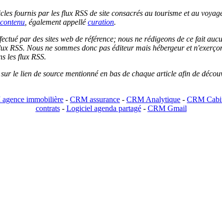
les fournis par les flux RSS de site consacrés au tourisme et au voyage.
contenu
, également appellé
curation
.
 effectué par des sites web de référence; nous ne rédigeons de ce fait au
lux RSS. Nous ne sommes donc pas éditeur mais hébergeur et n'exerçons 
ns les flux RSS.
r sur le lien de source mentionné en bas de chaque article afin de découv
agence immobilière
-
CRM assurance
-
CRM Analytique
-
CRM Cabin
contrats
-
Logiciel agenda partagé
-
CRM Gmail