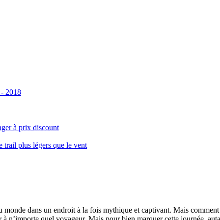
 - 2018
ger à prix discount
ail plus légers que le vent
monde dans un endroit à la fois mythique et captivant. Mais comment se 
 à n’importe quel voyageur. Mais pour bien marquer cette journée, autant