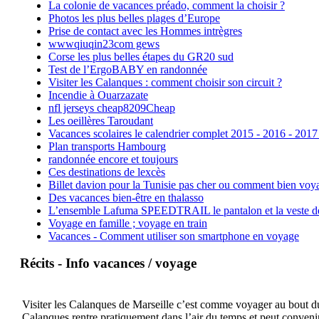
La colonie de vacances préado, comment la choisir ?
Photos les plus belles plages d’Europe
Prise de contact avec les Hommes intrègres
wwwqiuqin23com gews
Corse les plus belles étapes du GR20 sud
Test de l’ErgoBABY en randonnée
Visiter les Calanques : comment choisir son circuit ?
Incendie à Ouarzazate
nfl jerseys cheap8209Cheap
Les oeillères Taroudant
Vacances scolaires le calendrier complet 2015 - 2016 - 2017
Plan transports Hambourg
randonnée encore et toujours
Ces destinations de lexcès
Billet davion pour la Tunisie pas cher ou comment bien voya
Des vacances bien-être en thalasso
L’ensemble Lafuma SPEEDTRAIL le pantalon et la veste de tr
Voyage en famille ; voyage en train
Vacances - Comment utiliser son smartphone en voyage
Récits - Info vacances / voyage
Visiter les Calanques de Marseille c’est comme voyager au bout du 
Calanques rentre pratiquement dans l’air du temps et peut convenir