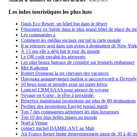
Les infos touristiques les plus lues
Oasis Eco Resort un hôtel fou dans le désert
Frissonnez en Suède dans le plus grand hôtel de glace du m
Les compagnies a
Comment les médias sociaux ont tué la carte postale
Il se retrouve seul dans son avion à destination de New York
À 13 ans elle a déjà fait le tour du monde
Le QR code envahit les aéroports
Les plus beaux bateaux de croisière sur lesquels embarquer
Mer Kaikoura
Robert Doisneau la six chevaux des vacances
Продажа аквариумных рыбок и аксолотолей в Петербу
10 lieux pour se prendre pour un super-héros
Logiciel CRM SAAS pour agence de voyage
Voyage en Corse : le rêve à proximité.
Réservez maintenant promotions sur plus de 80 destinations
Profitez des promotions Easyjet jusquà mardi
Top 7 des compagnies aériennes les plus luxueuses
Top 10 des plus belles plages au monde
Noël à Venise
contact michel DAMBLANT au Mali
Air France lheure limite denregistrement passe de 30 à 40 m