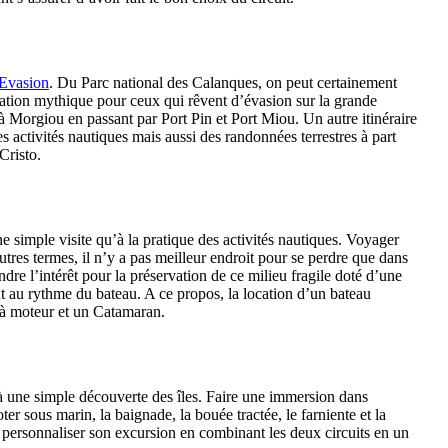
 Evasion
. Du Parc national des Calanques, on peut certainement
ination mythique pour ceux qui rêvent d’évasion sur la grande
à Morgiou en passant par Port Pin et Port Miou. Un autre itinéraire
es activités nautiques mais aussi des randonnées terrestres à part
Cristo.
ne simple visite qu’à la pratique des activités nautiques. Voyager
tres termes, il n’y a pas meilleur endroit pour se perdre que dans
ndre l’intérêt pour la préservation de ce milieu fragile doté d’une
 au rythme du bateau. A ce propos, la location d’un bateau
 à moteur et un Catamaran.
qu’à une simple découverte des îles. Faire une immersion dans
r sous marin, la baignade, la bouée tractée, le farniente et la
our personnaliser son excursion en combinant les deux circuits en un