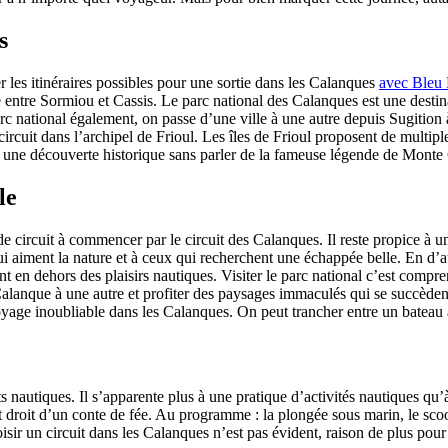
s
er les itinéraires possibles pour une sortie dans les Calanques
avec Bleu
le entre Sormiou et Cassis. Le parc national des Calanques est une dest
rc national également, on passe d’une ville à une autre depuis Sugition 
circuit dans l’archipel de Frioul. Les îles de Frioul proposent de multipl
 à une découverte historique sans parler de la fameuse légende de Monte 
le
de circuit à commencer par le circuit des Calanques. Il reste propice à u
 aiment la nature et à ceux qui recherchent une échappée belle. En d’au
nt en dehors des plaisirs nautiques. Visiter le parc national c’est compre
lanque à une autre et profiter des paysages immaculés qui se succèdent
yage inoubliable dans les Calanques. On peut trancher entre un bateau
orts nautiques. Il s’apparente plus à une pratique d’activités nautiques 
droit d’un conte de fée. Au programme : la plongée sous marin, le scoote
 choisir un circuit dans les Calanques n’est pas évident, raison de plus p