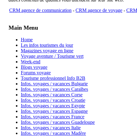
CRM agence de communication
-
CRM agence de voyage
-
CRM 
Main Menu
Home
Les infos tourismes du jour
Magazines voyage en ligne
Voyage aventure / Tourisme vert
Week-end
Blogs voyage
Forums voyage
Tourisme professionnel Info B2B
Infos. voyages / vacances Bulgarie
Infos. voyages / vacances Caraïbes
Infos. voyages / vacances Corse
Infos. voyages / vacances Croatie
Infos. voyages / vacances Egypte
Infos. voyages / vacances Espagne
Infos. voyages / vacances France
Infos. voyages / vacances Guadeloupe
Infos. voyages / vacances Italie
Infos. voyages / vacances Madère