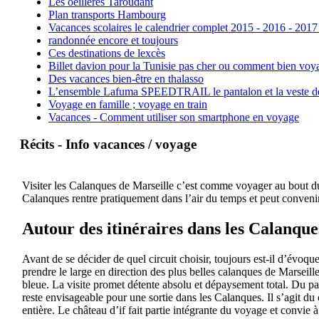
Les oeillères Taroudant
Plan transports Hambourg
Vacances scolaires le calendrier complet 2015 - 2016 - 2017
randonnée encore et toujours
Ces destinations de lexcès
Billet davion pour la Tunisie pas cher ou comment bien voya
Des vacances bien-être en thalasso
L’ensemble Lafuma SPEEDTRAIL le pantalon et la veste de tr
Voyage en famille ; voyage en train
Vacances - Comment utiliser son smartphone en voyage
Récits - Info vacances / voyage
Visiter les Calanques de Marseille c’est comme voyager au bout du 
Calanques rentre pratiquement dans l’air du temps et peut convenir
Autour des itinéraires dans les Calanque
Avant de se décider de quel circuit choisir, toujours est-il d’évoqu
prendre le large en direction des plus belles calanques de Marseil
bleue. La visite promet détente absolu et dépaysement total. Du pa
reste envisageable pour une sortie dans les Calanques. Il s’agit du 
entière. Le château d’if fait partie intégrante du voyage et convie