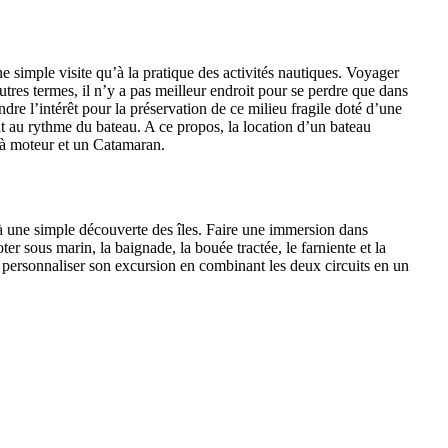
ne simple visite qu’à la pratique des activités nautiques. Voyager
tres termes, il n’y a pas meilleur endroit pour se perdre que dans
ndre l’intérêt pour la préservation de ce milieu fragile doté d’une
 au rythme du bateau. A ce propos, la location d’un bateau
 à moteur et un Catamaran.
qu’à une simple découverte des îles. Faire une immersion dans
r sous marin, la baignade, la bouée tractée, le farniente et la
our personnaliser son excursion en combinant les deux circuits en un