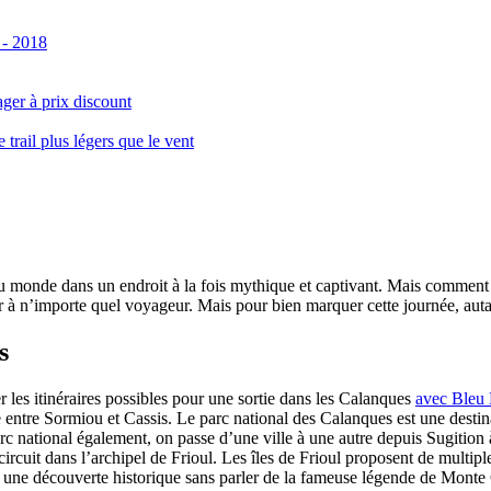
 - 2018
ger à prix discount
ail plus légers que le vent
monde dans un endroit à la fois mythique et captivant. Mais comment se 
 à n’importe quel voyageur. Mais pour bien marquer cette journée, autant
s
er les itinéraires possibles pour une sortie dans les Calanques
avec Bleu
le entre Sormiou et Cassis. Le parc national des Calanques est une dest
rc national également, on passe d’une ville à une autre depuis Sugition 
circuit dans l’archipel de Frioul. Les îles de Frioul proposent de multipl
 à une découverte historique sans parler de la fameuse légende de Monte 