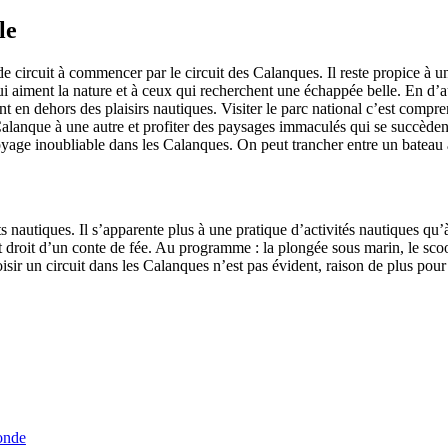
le
de circuit à commencer par le circuit des Calanques. Il reste propice à u
 aiment la nature et à ceux qui recherchent une échappée belle. En d’au
nt en dehors des plaisirs nautiques. Visiter le parc national c’est compre
lanque à une autre et profiter des paysages immaculés qui se succèdent
yage inoubliable dans les Calanques. On peut trancher entre un bateau
orts nautiques. Il s’apparente plus à une pratique d’activités nautiques 
droit d’un conte de fée. Au programme : la plongée sous marin, le scoote
 choisir un circuit dans les Calanques n’est pas évident, raison de plus p
onde