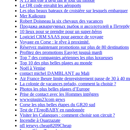
À 13 ans elle a déjà fait le tour du monde
Le QR code envahit les aéroports
Les plus beaux bateaux de croisière sur lesquels embarquer
Mer Kaikoura
Robert Doisneau la six chevaux des vacances
Продажа аквариумных рыбок и аксолотолей в Петербу
10 lieux pour se prendre pour un super-héros
Logiciel CRM SAAS pour agence de voyage
Voyage en Corse : le rêve à proximité.
Réservez maintenant promotions sur plus de 80 destinations
Profitez des promotions Easyjet jusquà mardi
Top 7 des compagnies aériennes les plus luxueuses
Top 10 des plus belles plages au monde
Noël à Venise
contact michel DAMBLANT au Mali
Air France lheure limite denregistrement passe de 30 à 40 m
La colonie de vacances préado, comment la choisir ?
Photos les plus belles plages d’Europe
Prise de contact avec les Hommes intrègres
wwwqiuqin23com gews
Corse les plus belles étapes du GR20 sud
Test de l’ErgoBABY en randonnée
Visiter les Calanques : comment choisir son circuit ?
Incendie à Ouarzazate
nfl jerseys cheap8209Cheap