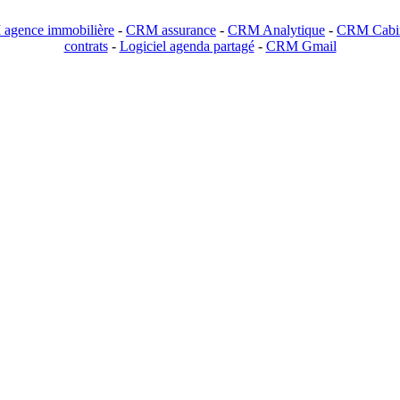
agence immobilière
-
CRM assurance
-
CRM Analytique
-
CRM Cabin
contrats
-
Logiciel agenda partagé
-
CRM Gmail