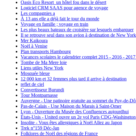
Oasis Eco Resort un hôtel fou dans le désert
Logiciel CRM SAAS pour agence de voyage
Les compagnies a
À 13 ans elle a déjà fait le tour du monde
Voyage en famille ; voyage en train
Les plus beaux bateaux de croisière sur lesquels embarquer
Il se retrouve seul dans son avion à destination de New York
Mer Kaikoura
Noël à Venise
Plan transports Hambourg
Vacances scolaires le calendrier complet 2015 - 2016 - 2017
Tombe de Ma Mere loie
Liens utiles New York
Mosquée bleue
12 000 km et 32 femmes plus tard il arrive à destination
reflet de ciel
Convertisseur Burundi
Tour Montparnasse
Auvergne - Une patinoire gratuite au sommet du Puy-de-D
Pas-de-Calais - Une Maison du Marais à Saint-Omer
Lyon - Ouverture du Musée des Confluences aujourdhui
États-Unis - United ouvre un 2e vol Paris CDG-Washington
Insolite - Vous êtes allergiques à Noël Allez au Japon
Trek n°159 Déc-Jan
Folklores de Noël des régions de France