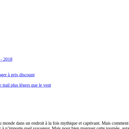
 - 2018
ger à prix discount
ail plus légers que le vent
monde dans un endroit à la fois mythique et captivant. Mais comment se 
 à n’importe quel voyageur. Mais pour bien marquer cette journée, autant