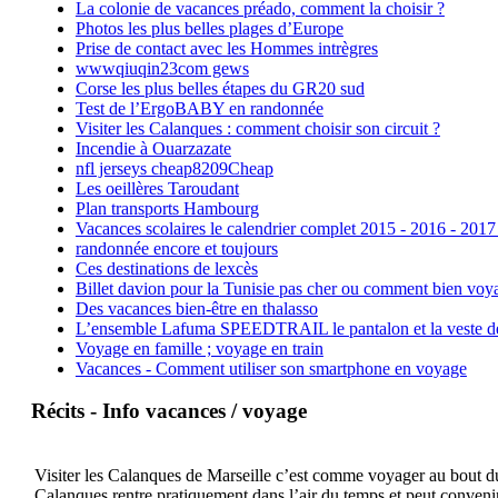
La colonie de vacances préado, comment la choisir ?
Photos les plus belles plages d’Europe
Prise de contact avec les Hommes intrègres
wwwqiuqin23com gews
Corse les plus belles étapes du GR20 sud
Test de l’ErgoBABY en randonnée
Visiter les Calanques : comment choisir son circuit ?
Incendie à Ouarzazate
nfl jerseys cheap8209Cheap
Les oeillères Taroudant
Plan transports Hambourg
Vacances scolaires le calendrier complet 2015 - 2016 - 2017
randonnée encore et toujours
Ces destinations de lexcès
Billet davion pour la Tunisie pas cher ou comment bien voya
Des vacances bien-être en thalasso
L’ensemble Lafuma SPEEDTRAIL le pantalon et la veste de tr
Voyage en famille ; voyage en train
Vacances - Comment utiliser son smartphone en voyage
Récits - Info vacances / voyage
Visiter les Calanques de Marseille c’est comme voyager au bout du 
Calanques rentre pratiquement dans l’air du temps et peut convenir