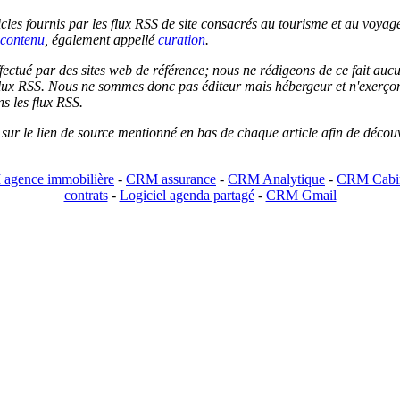
les fournis par les flux RSS de site consacrés au tourisme et au voyage.
contenu
, également appellé
curation
.
 effectué par des sites web de référence; nous ne rédigeons de ce fait au
lux RSS. Nous ne sommes donc pas éditeur mais hébergeur et n'exerçons 
ns les flux RSS.
r sur le lien de source mentionné en bas de chaque article afin de découv
agence immobilière
-
CRM assurance
-
CRM Analytique
-
CRM Cabin
contrats
-
Logiciel agenda partagé
-
CRM Gmail