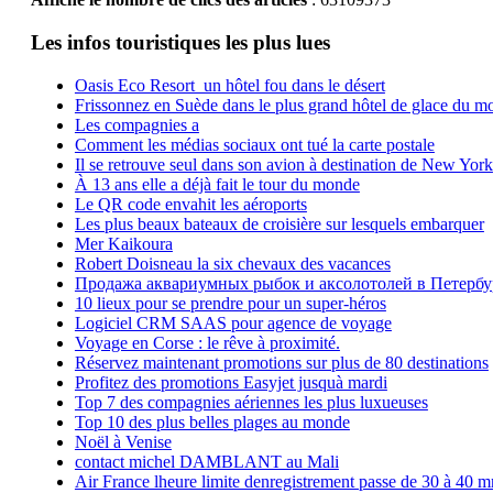
Les infos touristiques les plus lues
Oasis Eco Resort un hôtel fou dans le désert
Frissonnez en Suède dans le plus grand hôtel de glace du m
Les compagnies a
Comment les médias sociaux ont tué la carte postale
Il se retrouve seul dans son avion à destination de New York
À 13 ans elle a déjà fait le tour du monde
Le QR code envahit les aéroports
Les plus beaux bateaux de croisière sur lesquels embarquer
Mer Kaikoura
Robert Doisneau la six chevaux des vacances
Продажа аквариумных рыбок и аксолотолей в Петербу
10 lieux pour se prendre pour un super-héros
Logiciel CRM SAAS pour agence de voyage
Voyage en Corse : le rêve à proximité.
Réservez maintenant promotions sur plus de 80 destinations
Profitez des promotions Easyjet jusquà mardi
Top 7 des compagnies aériennes les plus luxueuses
Top 10 des plus belles plages au monde
Noël à Venise
contact michel DAMBLANT au Mali
Air France lheure limite denregistrement passe de 30 à 40 m