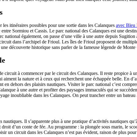
s
er les itinéraires possibles pour une sortie dans les Calanques
avec Bleu
le entre Sormiou et Cassis. Le parc national des Calanques est une dest
rc national également, on passe d’une ville à une autre depuis Sugition 
circuit dans l’archipel de Frioul. Les îles de Frioul proposent de multipl
 à une découverte historique sans parler de la fameuse légende de Monte 
le
de circuit à commencer par le circuit des Calanques. Il reste propice à u
 aiment la nature et à ceux qui recherchent une échappée belle. En d’au
nt en dehors des plaisirs nautiques. Visiter le parc national c’est compre
lanque à une autre et profiter des paysages immaculés qui se succèdent
yage inoubliable dans les Calanques. On peut trancher entre un bateau
orts nautiques. Il s’apparente plus à une pratique d’activités nautiques 
droit d’un conte de fée. Au programme : la plongée sous marin, le scoote
 choisir un circuit dans les Calanques n’est pas évident, raison de plus p