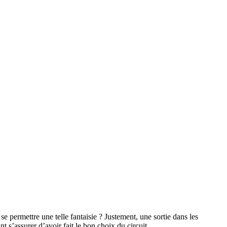
permettre une telle fantaisie ? Justement, une sortie dans les
 s’assurer d’avoir fait le bon choix du circuit.