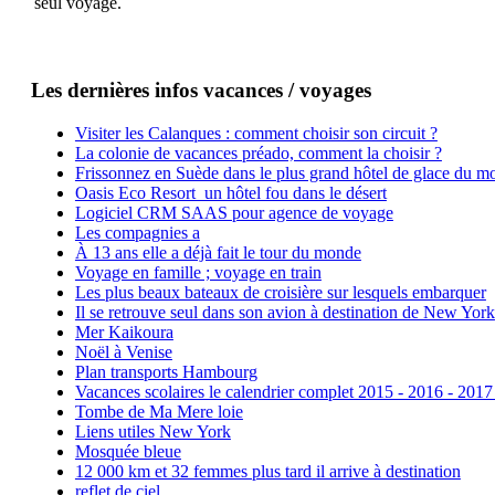
seul voyage.
Les dernières infos vacances / voyages
Visiter les Calanques : comment choisir son circuit ?
La colonie de vacances préado, comment la choisir ?
Frissonnez en Suède dans le plus grand hôtel de glace du m
Oasis Eco Resort un hôtel fou dans le désert
Logiciel CRM SAAS pour agence de voyage
Les compagnies a
À 13 ans elle a déjà fait le tour du monde
Voyage en famille ; voyage en train
Les plus beaux bateaux de croisière sur lesquels embarquer
Il se retrouve seul dans son avion à destination de New York
Mer Kaikoura
Noël à Venise
Plan transports Hambourg
Vacances scolaires le calendrier complet 2015 - 2016 - 2017
Tombe de Ma Mere loie
Liens utiles New York
Mosquée bleue
12 000 km et 32 femmes plus tard il arrive à destination
reflet de ciel