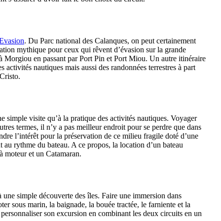
 Evasion
. Du Parc national des Calanques, on peut certainement
ination mythique pour ceux qui rêvent d’évasion sur la grande
à Morgiou en passant par Port Pin et Port Miou. Un autre itinéraire
es activités nautiques mais aussi des randonnées terrestres à part
Cristo.
ne simple visite qu’à la pratique des activités nautiques. Voyager
tres termes, il n’y a pas meilleur endroit pour se perdre que dans
ndre l’intérêt pour la préservation de ce milieu fragile doté d’une
 au rythme du bateau. A ce propos, la location d’un bateau
 à moteur et un Catamaran.
qu’à une simple découverte des îles. Faire une immersion dans
r sous marin, la baignade, la bouée tractée, le farniente et la
our personnaliser son excursion en combinant les deux circuits en un