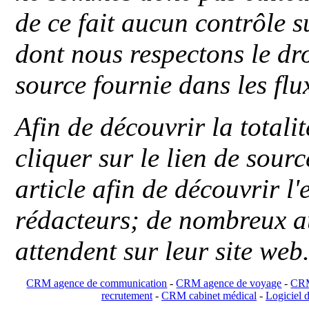
de ce fait aucun contrôle s
dont nous respectons le dro
source fournie dans les flu
Afin de découvrir la totali
cliquer sur le lien de sou
article afin de découvrir l'
rédacteurs; de nombreux au
attendent sur leur site web
CRM agence de communication
-
CRM agence de voyage
-
CRM
recrutement
-
CRM cabinet médical
-
Logiciel d