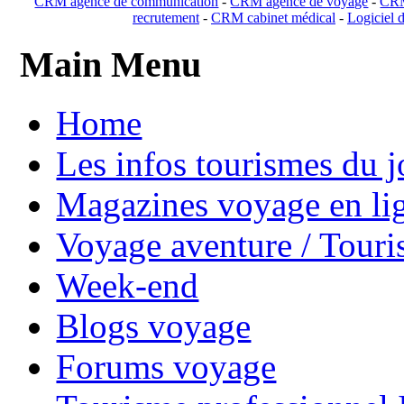
CRM agence de communication
-
CRM agence de voyage
-
CRM
recrutement
-
CRM cabinet médical
-
Logiciel d
Main Menu
Home
Les infos tourismes du j
Magazines voyage en li
Voyage aventure / Touri
Week-end
Blogs voyage
Forums voyage