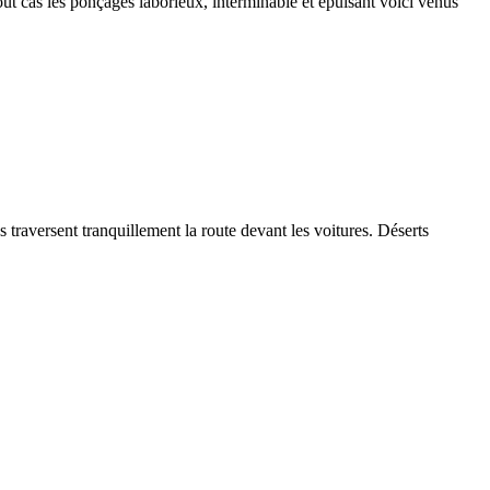
tout cas les ponçages laborieux, interminable et épuisant voici venus
raversent tranquillement la route devant les voitures. Déserts