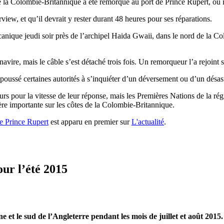
 Colombie-Britannique a été remorqué au port de Prince Rupert, où il 
ew, et qu’il devrait y rester durant 48 heures pour ses réparations.
anique jeudi soir près de l’archipel Haida Gwaii, dans le nord de la Colo
navire, mais le câble s’est détaché trois fois. Un remorqueur l’a rejoint 
 poussé certaines autorités à s’inquiéter d’un déversement ou d’un désas
urs pour la vitesse de leur réponse, mais les Premières Nations de la rég
ère importante sur les côtes de la Colombie-Britannique.
de Prince Rupert
est apparu en premier sur
L'actualité
.
ur l’été 2015
et le sud de l’Angleterre pendant les mois de juillet et août 2015.