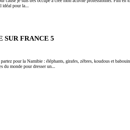
our cause je suis tres occupé a crée mon activité professionnel. Fini en 
 idéal pour la...
 SUR FRANCE 5
tez pour la Namibie : éléphants, girafes, zèbres, koudous et babouins t
nes du monde pour dresser un...