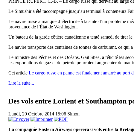
PRINCE RUPERT, C.-B. – Le cargo russe qui dérivait au large de la
Le Simushir a été raccompagné jusqu’au terminal à conteneurs Fairvi
Le navire russe a manqué d’électricité à la suite d’un problème méc
provenance de l’État de Washington.
Un bateau de la garde côtière canadienne a tenté samedi de tirer le 
Le navire transporte des centaines de tonnes de carburant, ce qui a
Le ministre des Pêches et des Océans, Gail Shea, a félicité les seco
les exportations de gaz et de pétrole pourraient augmenter de mani
Cet article
Le cargo russe en panne est finalement amarré au port 
Lire la suite...
Des vols entre Lorient et Southampton po
Lundi, 20 Octobre 2014 15:06
Simon
La compagnie Eastern Airways opérera 6 vols entre la Bretagne 