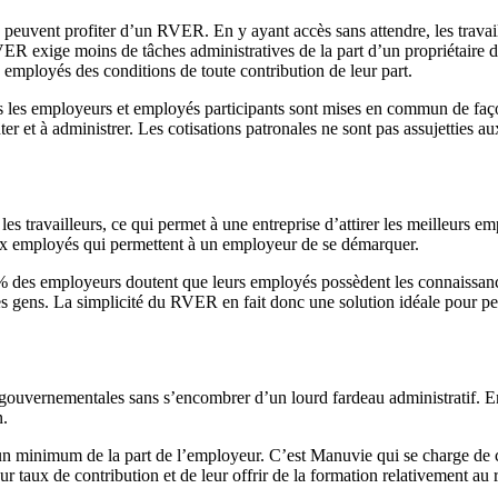
, peuvent profiter d’un RVER. En y ayant accès sans attendre, les travail
ER exige moins de tâches administratives de la part d’un propriétaire d’
 employés des conditions de toute contribution de leur part.
us les employeurs et employés participants sont mises en commun de faço
nter et à administrer. Les cotisations patronales ne sont pas assujetties
es travailleurs, ce qui permet à une entreprise d’attirer les meilleurs emp
aux employés qui permettent à un employeur de se démarquer.
% des employeurs doutent que leurs employés possèdent les connaissance
 des gens. La simplicité du RVER en fait donc une solution idéale pour p
ouvernementales sans s’encombrer d’un lourd fardeau administratif. E
n.
n minimum de la part de l’employeur. C’est Manuvie qui se charge de co
ur taux de contribution et de leur offrir de la formation relativement au