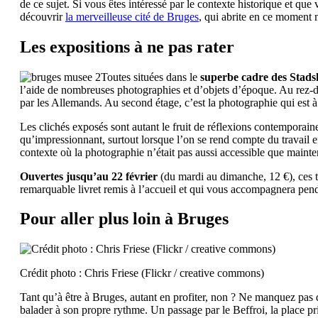
de ce sujet. Si vous êtes intéressé par le contexte historique et que
découvrir
la merveilleuse cité de Bruges
, qui abrite en ce momen
Les expositions à ne pas rater
Toutes situées dans le
superbe cadre des Stads
l’aide de nombreuses photographies et d’objets d’époque. Au rez-de
par les Allemands. Au second étage, c’est la photographie qui est à
Les clichés exposés sont autant le fruit de réflexions contemporain
qu’impressionnant, surtout lorsque l’on se rend compte du travail e
contexte où la photographie n’était pas aussi accessible que mainten
Ouvertes jusqu’au 22 février
(du mardi au dimanche, 12 €), ces tr
remarquable livret remis à l’accueil et qui vous accompagnera penda
Pour aller plus loin à Bruges
Crédit photo : Chris Friese (Flickr / creative commons)
Tant qu’à être à Bruges, autant en profiter, non ? Ne manquez pas de
balader à son propre rythme. Un passage par le Beffroi, la place pri