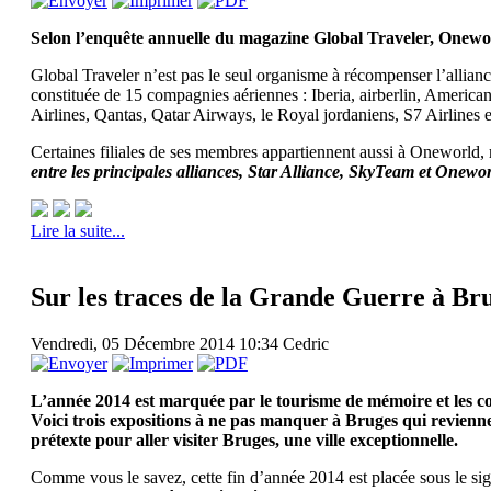
Selon l’enquête annuelle du magazine Global Traveler, Oneworl
Global Traveler n’est pas le seul organisme à récompenser l’allian
constituée de 15 compagnies aériennes : Iberia, airberlin, Americ
Airlines, Qantas, Qatar Airways, le Royal jordaniens, S7 Airlines 
Certaines filiales de ses membres appartiennent aussi à Oneworld,
entre les principales alliances, Star Alliance, SkyTeam et Onewor
Lire la suite...
Sur les traces de la Grande Guerre à Br
Vendredi, 05 Décembre 2014 10:34
Cedric
L’année 2014 est marquée par le tourisme de mémoire et les 
Voici trois expositions à ne pas manquer à Bruges qui reviennen
prétexte pour aller visiter Bruges, une ville exceptionnelle.
Comme vous le savez, cette fin d’année 2014 est placée sous le s