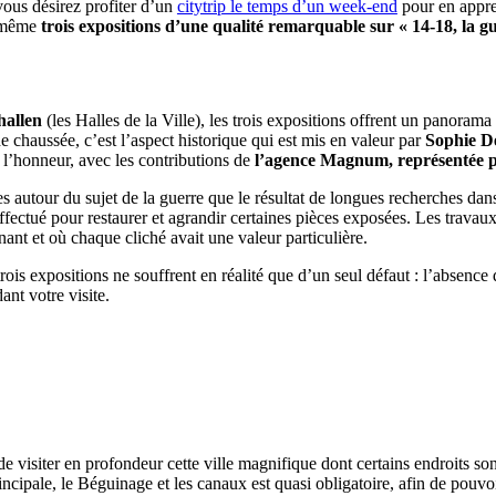
 vous désirez profiter d’un
citytrip le temps d’un week-end
pour en appren
t même
trois expositions d’une qualité remarquable sur « 14-18, la g
hallen
(les Halles de la Ville), les trois expositions offrent un panora
 chaussée, c’est l’aspect historique qui est mis en valeur par
Sophie D
 l’honneur, avec les contributions de
l’agence Magnum, représentée 
es autour du sujet de la guerre que le résultat de longues recherches dan
ffectué pour restaurer et agrandir certaines pièces exposées. Les travau
ant et où chaque cliché avait une valeur particulière.
ois expositions ne souffrent en réalité que d’un seul défaut : l’absence d
nt votre visite.
 visiter en profondeur cette ville magnifique dont certains endroits son
ncipale, le Béguinage et les canaux est quasi obligatoire, afin de pouvoi