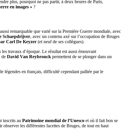
dre plus, pourquoi ne pas partir, à deux heures de Paris,
uerre en images »
?
ma aussi remarquable que varié sur la Première Guerre mondiale, avec
e Schaepdrijver
, avec un contenu axé sur l’occupation de Bruges
par Carl De Keyzer
(et neuf de ses collègues).
s les travaux d’époque. Le résultat est aussi émouvant
x de
David Van Reybrouck
permettent de se plonger dans un
e légendes en français, difficulté cependant palliée par le
t inscrits au
Patrimoine mondial de l’Unesco
et où il fait bon se
r observer les différentes facettes de Bruges, de tout en haut