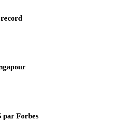
 record
Singapour
5 par Forbes