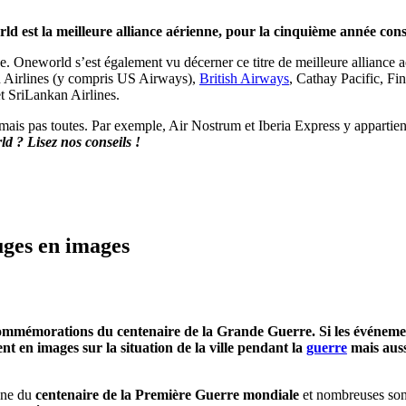
d est la meilleure alliance aérienne, pour la cinquième année cons
ce. Oneworld s’est également vu décerner ce titre de meilleure alliance
an Airlines (y compris US Airways),
British Airways
, Cathay Pacific, Fi
et SriLankan Airlines.
 mais pas toutes. Par exemple, Air Nostrum et Iberia Express y appartie
ld ? Lisez nos conseils !
uges en images
commémorations du centenaire de la Grande Guerre. Si les événem
t en images sur la situation de la ville pendant la
guerre
mais aussi
igne du
centenaire de la Première Guerre mondiale
et nombreuses sont